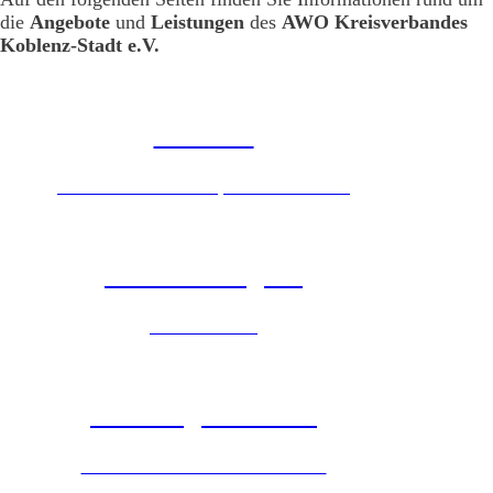
die
Angebote
und
Leistungen
des
AWO Kreisverbandes
Koblenz-Stadt e.V.
Senioren
Mobiler sozialer Dienst, Essen auf Rädern
Kinder & Jugend
Ferienfreizeiten
Wohnungslosenhilfe
Jeder Mensch braucht ein Zuhause.