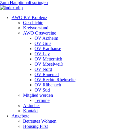
Zum Hauptinhalt springen
AWO KV Koblenz
Geschichte
Kreisvorstand
AWO Ortsvereine
OV Arzheim
OV Güls
OV Karthause
OV Lay
OV Metternich
OV Moselweiß
OV Nord
OV Rauental
OV Rechte Rheinseite
OV Rübenach
OV Süd
Mitglied werden
Termine
Aktuelles
Kontakt
Angebote
Betreutes Wohnen
Housing First