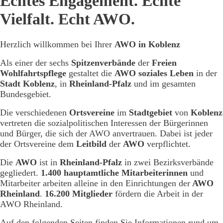
Echtes Engagement. Echte
Vielfalt. Echt AWO.
Herzlich willkommen bei Ihrer
AWO in Koblenz
Als einer der sechs
Spitzenverbände
der
Freien
Wohlfahrtspflege
gestaltet die
AWO soziales Leben
in der
Stadt Koblenz
, in
Rheinland-Pfalz
und im gesamten
Bundesgebiet.
Die verschiedenen
Ortsvereine
im
Stadtgebiet
von
Koblenz
vertreten die sozialpolitischen Interessen der Bürgerinnen
und Bürger, die sich der AWO anvertrauen. Dabei ist jeder
der Ortsvereine dem
Leitbild
der
AWO
verpflichtet.
Die
AWO
ist in
Rheinland-Pfalz
in zwei Bezirksverbände
gegliedert.
1.400 hauptamtliche Mitarbeiterinnen
und
Mitarbeiter arbeiten alleine in den Einrichtungen der
AWO
Rheinland
.
16.200 Mitglieder
fördern die Arbeit in der
AWO Rheinland.
Auf den folgenden Seiten finden Sie Informationen rund um