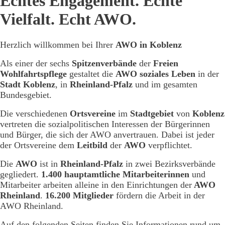
Echtes Engagement. Echte
Vielfalt. Echt AWO.
Herzlich willkommen bei Ihrer
AWO in Koblenz
Als einer der sechs
Spitzenverbände
der
Freien
Wohlfahrtspflege
gestaltet die
AWO soziales Leben
in der
Stadt Koblenz
, in
Rheinland-Pfalz
und im gesamten
Bundesgebiet.
Die verschiedenen
Ortsvereine
im
Stadtgebiet
von
Koblenz
vertreten die sozialpolitischen Interessen der Bürgerinnen
und Bürger, die sich der AWO anvertrauen. Dabei ist jeder
der Ortsvereine dem
Leitbild
der
AWO
verpflichtet.
Die
AWO
ist in
Rheinland-Pfalz
in zwei Bezirksverbände
gegliedert.
1.400 hauptamtliche Mitarbeiterinnen
und
Mitarbeiter arbeiten alleine in den Einrichtungen der
AWO
Rheinland
.
16.200 Mitglieder
fördern die Arbeit in der
AWO Rheinland.
Auf den folgenden Seiten finden Sie Informationen rund um