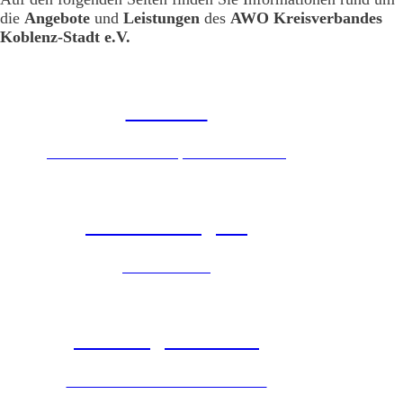
die
Angebote
und
Leistungen
des
AWO Kreisverbandes
Koblenz-Stadt e.V.
Senioren
Mobiler sozialer Dienst, Essen auf Rädern
Kinder & Jugend
Ferienfreizeiten
Wohnungslosenhilfe
Jeder Mensch braucht ein Zuhause.