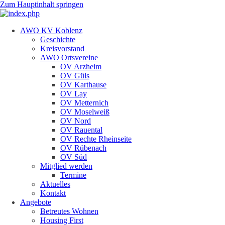
Zum Hauptinhalt springen
AWO KV Koblenz
Geschichte
Kreisvorstand
AWO Ortsvereine
OV Arzheim
OV Güls
OV Karthause
OV Lay
OV Metternich
OV Moselweiß
OV Nord
OV Rauental
OV Rechte Rheinseite
OV Rübenach
OV Süd
Mitglied werden
Termine
Aktuelles
Kontakt
Angebote
Betreutes Wohnen
Housing First