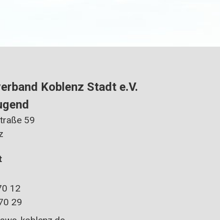
rband Koblenz Stadt e.V.
ugend
traße 59
z
t
0 12
70 29